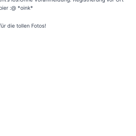
pier :@ *oink*
ür die tollen Fotos!