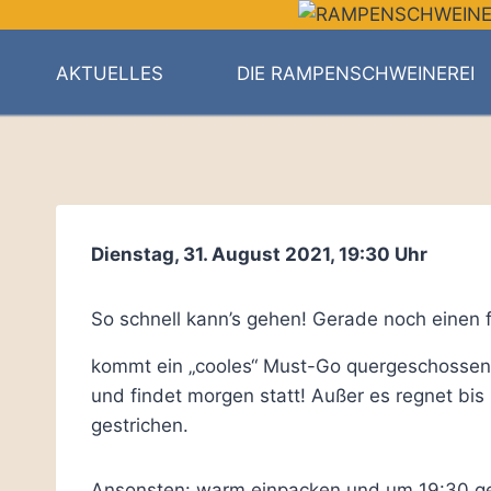
Zum
Inhalt
springen
AKTUELLES
DIE RAMPENSCHWEINEREI
Dienstag, 31. August 2021, 19:30 Uhr
So schnell kann’s gehen! Gerade noch einen
kommt ein „cooles“ Must-Go quergeschosse
und findet morgen statt! Außer es regnet bis
gestrichen.
Ansonsten: warm einpacken und um 19:30 geh